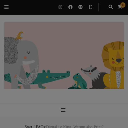
0
VILUBEE
Bindung & Potenzialentfaltung als Familie
Start
/
FAQs
/
Digital ist King. Warum also Print?