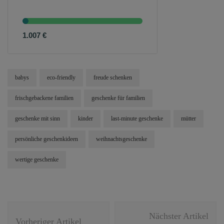
erleben im Dialog.
1.007
€
babys
eco-friendly
freude schenken
frischgebackene familien
geschenke für familien
geschenke mit sinn
kinder
last-minute geschenke
mütter
persönliche geschenkideen
weihnachtsgeschenke
wertige geschenke
Beitragsnavigation
Nächster Artikel
Vorheriger Artikel