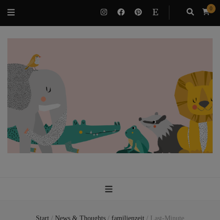
0
VILUBEE
Bindung & Potenzialentfaltung als Familie
Start
/
News & Thoughts
/
familienzeit
/
Last-Minute