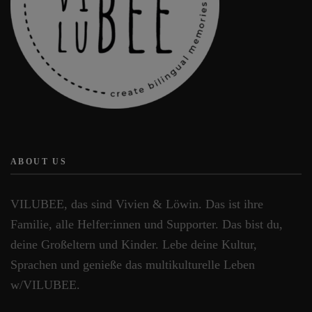
werden
ABOUT US
VILUBEE, das sind Vivien & Löwin. Das ist ihre
Familie, alle Helfer:innen und Supporter. Das bist du,
deine Großeltern und Kinder. Lebe deine Kultur,
Sprachen und genieße das multikulturelle Leben
w/VILUBEE.