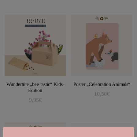
bis
Produkt
werden
30,50€
weist
mehrere
Varianten
auf.
Die
Optionen
können
auf
der
Wundertüte „bee-tastic“ Kids-
Poster „Celebration Animals“
Edition
Produktseite
10,50
€
9,95
€
gewählt
werden