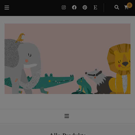
0
VILUBEE
Bindung & Potenzialentfaltung als Familie