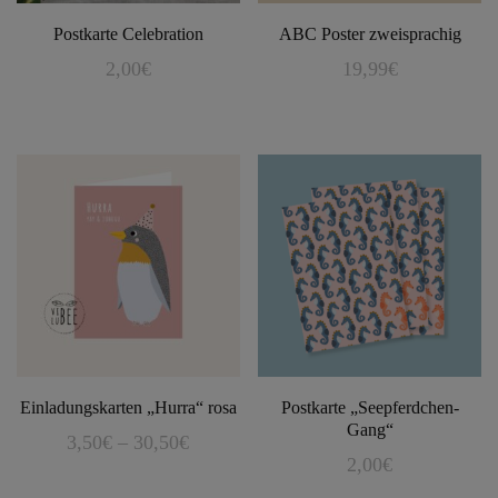
Postkarte Celebration
ABC Poster zweisprachig
2,00
€
19,99
€
Dieses
Produkt
weist
mehrere
Varianten
auf.
Die
Optionen
können
auf
Einladungskarten „Hurra“ rosa
Postkarte „Seepferdchen-
der
Gang“
Preisspanne:
3,50
€
–
30,50
€
Produktseite
2,00
€
3,50€
Dieses
gewählt