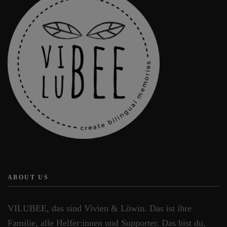
auf
auf
der
der
Produktseite
Produktseite
gewählt
gewählt
werden
werden
ABOUT US
VILUBEE, das sind Vivien & Löwin. Das ist ihre
Familie, alle Helfer:innen und Supporter. Das bist du,