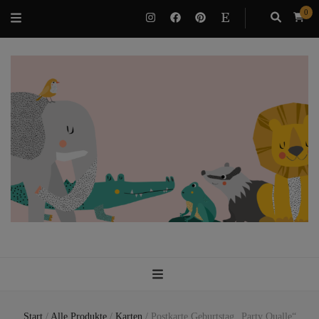
0
VILUBEE
Bindung & Potenzialentfaltung als Familie
Start
/
Alle Produkte
/
Karten
/
Postkarte Geburtstag „Party Qualle“