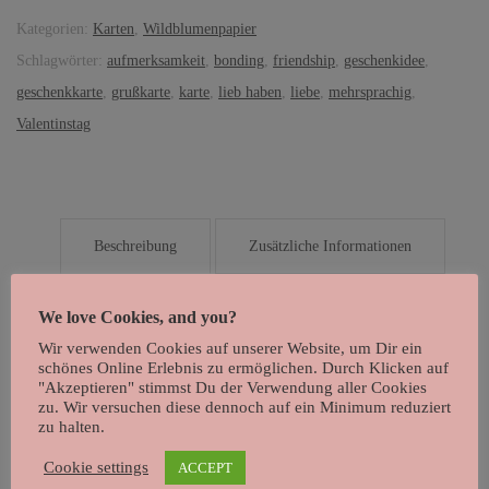
Kategorien:
Karten
,
Wildblumenpapier
Schlagwörter:
aufmerksamkeit
,
bonding
,
friendship
,
geschenkidee
,
geschenkkarte
,
grußkarte
,
karte
,
lieb haben
,
liebe
,
mehrsprachig
,
Valentinstag
Beschreibung
Zusätzliche Informationen
Rezensionen (0)
We love Cookies, and you?
Wir verwenden Cookies auf unserer Website, um Dir ein
schönes Online Erlebnis zu ermöglichen. Durch Klicken auf
Beschreibung
"Akzeptieren" stimmst Du der Verwendung aller Cookies
zu. Wir versuchen diese dennoch auf ein Minimum reduziert
zu halten.
Postkarte „Party Qualle“
Cookie settings
ACCEPT
liebevoll zum verschenken & als Einladungskarte zum Geburtstag