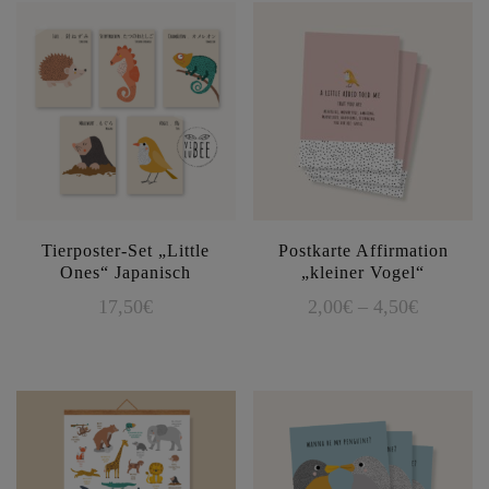
Tierposter-Set „Little
Postkarte Affirmation
Ones“ Japanisch
„kleiner Vogel“
Preisspa
17,50
€
2,00
€
–
4,50
€
2,00€
Dieses
bis
Produkt
4,50€
weist
mehrere
Varianten