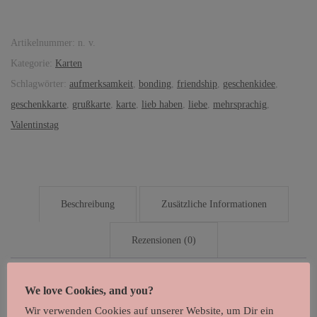
Artikelnummer:
n. v.
Kategorie:
Karten
Schlagwörter:
aufmerksamkeit
,
bonding
,
friendship
,
geschenkidee
,
geschenkkarte
,
grußkarte
,
karte
,
lieb haben
,
liebe
,
mehrsprachig
,
Valentinstag
Beschreibung
Zusätzliche Informationen
Rezensionen (0)
Beschreibung
We love Cookies, and you?
Wir verwenden Cookies auf unserer Website, um Dir ein