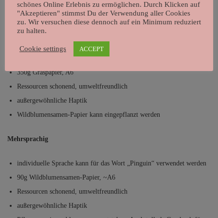
schönes Online Erlebnis zu ermöglichen. Durch Klicken auf
Postkarte „Wanna be my penguin?“
"Akzeptieren" stimmst Du der Verwendung aller Cookies
zu. Wir versuchen diese dennoch auf ein Minimum reduziert
liebevoll zum verschenken
zu halten.
Auf Englisch
Cookie settings
ACCEPT
350g Graspapier, A6
Ressourcen schonend, umweltfreundlich
außergewöhnliche Haptik
Wildblumensamen-Papier kann eingepflanzt werden
Mehrsprachig
individuelle Sprache kann für das Wort „Pinguin“ verwendet werden
90g Wildblumensamen-Papier, ~A6
Ressourcen schonend, umweltfreundlich
außergewöhnliche Haptik