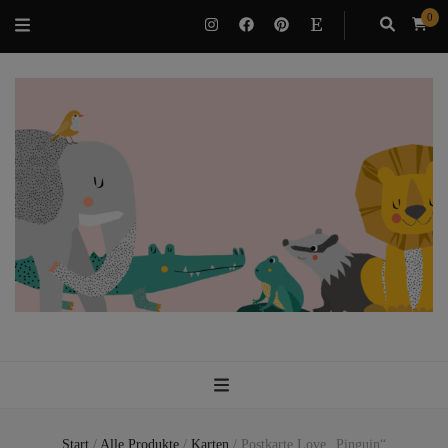
0
VILUBEE
Bindung & Potenzialentfaltung als Familie
Start
/
Alle Produkte
/
Karten
/
Postkarte Love „Pinguin“