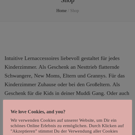
Home
/
Shop
Intuitive Lernaccessoires liebevoll gestaltet für jedes
Kinderzimmer. Als Geschenk an Nesttrieb flatternde
Schwangere, New Moms, Eltern und Grannys. Für das
Kinderzimmer Zuhause oder bei den Großeltern. Als
Geschenk für die Kids in deiner Muddi Gang. Oder auch
als sinnvolle Wandkunst in Schulen, Kindergärten, Baby
Treffs, Firmen Spielecken oder Praxen.
We love Cookies, and you?
Wir verwenden Cookies auf unserer Website, um Dir ein
schönes Online Erlebnis zu ermöglichen. Durch Klicken auf
"Akzeptieren" stimmst Du der Verwendung aller Cookies