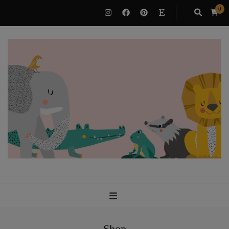
0
VILUBEE
Bindung & Potenzialentfaltung als Familie
Shop