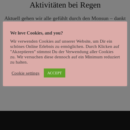
Aktivitäten bei Regen
Aktuell gehen wir alle gefühlt durch den Monsun – dankt
uns später für den Ohrwurm – und wissen nicht mehr
We love Cookies, and you?
wohin mit uns und unseren energiegeladenen Kindern.
Wir verwenden Cookies auf unserer Website, um Dir ein
Wir haben für euch ein paar Aktivitäten
schönes Online Erlebnis zu ermöglichen. Durch Klicken auf
zusammengesucht und übersichtlich zusammengefasst:
"Akzeptieren" stimmst Du der Verwendung aller Cookies
zu. Wir versuchen diese dennoch auf ein Minimum reduziert
Malen, Basteln, KnetenTolle und abwechslungsreiche
zu halten.
Mal-Anleitungen gibt es bei Villa Kunterbunter Apropo
Cookie settings
ACCEPT
Knete – damit das Hände …