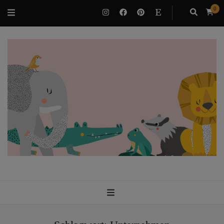
0
VILUBEE
Bindung & Potenzialentfaltung als Familie