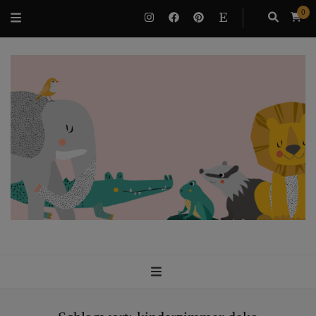
0
VILUBEE
Bindung & Potenzialentfaltung als Familie