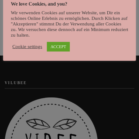
We love Cookies, and you?
ABC Poster zweisprachig
Wir verwenden Cookies auf unserer Website, um Dir ein
schönes Online Erlebnis zu ermöglichen. Durch Klicken auf
19,99
€
"Akzeptieren" stimmst Du der Verwendung aller Cookies
zu. Wir versuchen diese dennoch auf ein Minimum reduziert
Dieses
zu halten.
Produkt
Cookie settings
ACCEPT
weist
mehrere
Varianten
auf.
VILUBEE
Die
Optionen
können
auf
der
Produktseite
gewählt