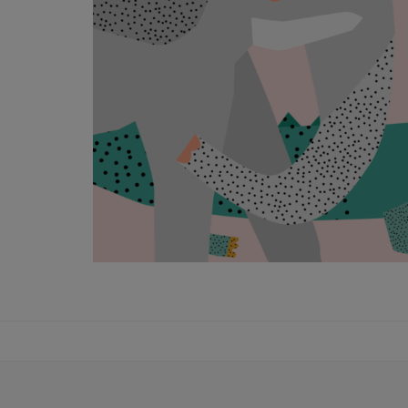
VILUBEE
Bindung & Potenzialentfaltung als Familie