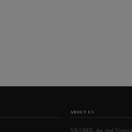
ABOUT US
VILUBEE, das sind Vivien & 