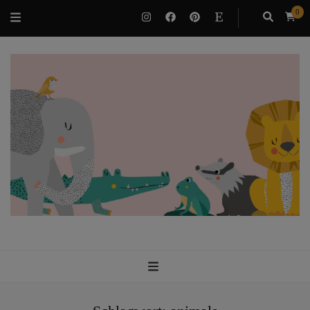
0
VILUBEE
Bindung & Potenzialentfaltung als Familie