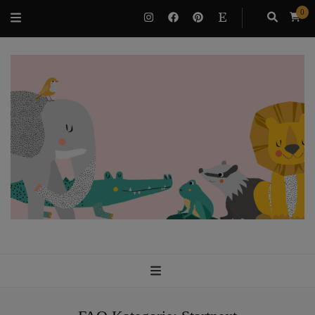
0
VILUBEE
Bindung & Potenzialentfaltung als Familie