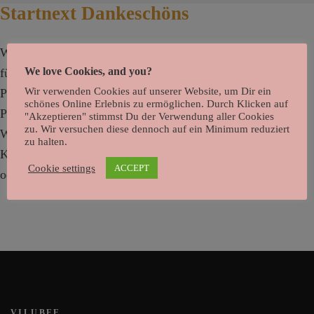
Startnext Dankeschöns
Wir haben folgende wunderschöne Startnext Dankeschöns
We love Cookies, and you?
für euch vorbereitet VILUBEE Wundertüte kleinSet Tier
Wir verwenden Cookies auf unserer Website, um Dir ein
Poster, 2xA4Set Postkarten auf Wildblumen-
schönes Online Erlebnis zu ermöglichen. Durch Klicken auf
PapierCelebration-SetA-Z Tier Poster, A2Sammelbuch +
"Akzeptieren" stimmst Du der Verwendung aller Cookies
zu. Wir versuchen diese dennoch auf ein Minimum reduziert
WundertüteXL VILUBEE SetSponsoring für andere
zu halten.
Kindertageseinrichtungen Es kann dazu auch jeweils eine
Cookie settings
ACCEPT
oder mehrere Posterleisten in Teak (Holz) bestellt werden.
VILUBEE